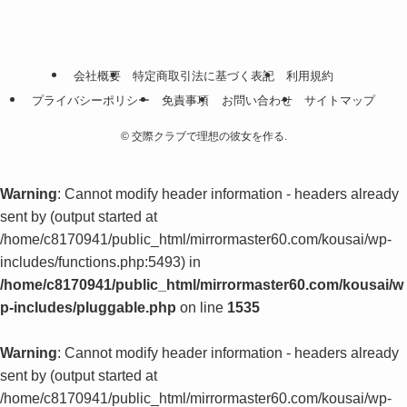
会社概要
特定商取引法に基づく表記
利用規約
プライバシーポリシー
免責事項
お問い合わせ
サイトマップ
©
交際クラブで理想の彼女を作る.
Warning
: Cannot modify header information - headers already
sent by (output started at
/home/c8170941/public_html/mirrormaster60.com/kousai/wp-
includes/functions.php:5493) in
/home/c8170941/public_html/mirrormaster60.com/kousai/w
p-includes/pluggable.php
on line
1535
Warning
: Cannot modify header information - headers already
sent by (output started at
/home/c8170941/public_html/mirrormaster60.com/kousai/wp-