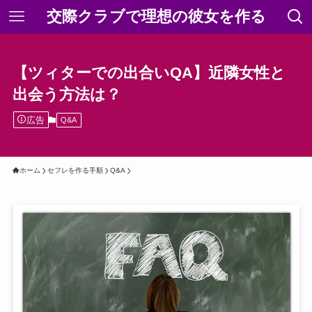
交際クラブで理想の彼女を作る
【ツィターでの出合いQA】近隣女性と
出会う方法は？
広告
Q&A
ホーム
セフレを作る手順
Q&A