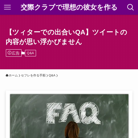
交際クラブで理想の彼女を作る
【ツィターでの出合いQA】ツイートの
内容が思い浮かびません
広告
Q&A
ホーム
セフレを作る手順
Q&A