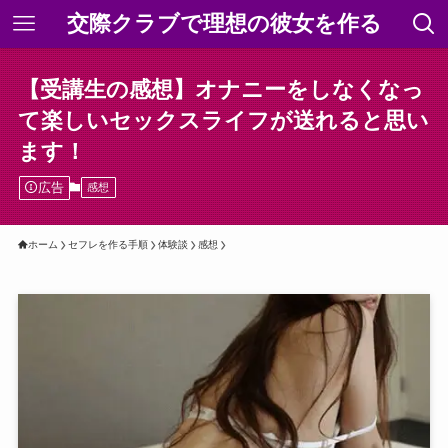
交際クラブで理想の彼女を作る
【受講生の感想】オナニーをしなくなっ
て楽しいセックスライフが送れると思い
ます！
広告
感想
ホーム
セフレを作る手順
体験談
感想