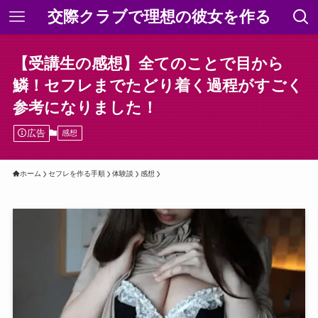
交際クラブで理想の彼女を作る
【受講生の感想】全てのことで目から
鱗！セフレまでたどり着く過程がすごく
参考になりました！
広告
感想
ホーム
セフレを作る手順
体験談
感想