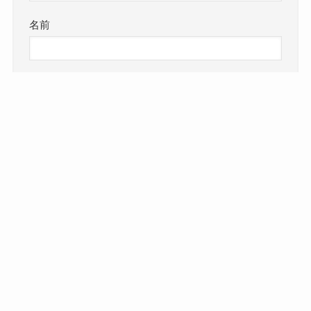
名前
メール
サイト
次回のコメントで使用するためブラウザーに自分
の名前、メールアドレス、サイトを保存する。