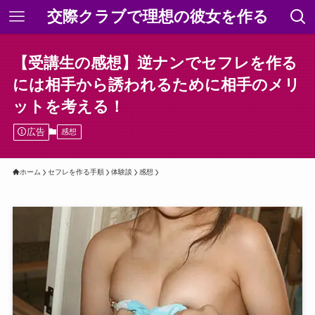
交際クラブで理想の彼女を作る
【受講生の感想】逆ナンでセフレを作る
には相手から誘われるために相手のメリ
ットを考える！
広告
感想
ホーム
セフレを作る手順
体験談
感想