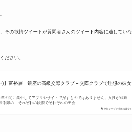
。
、その欲情ツイートが質問者さんのツイート内容に適していな
ください。
 サロン)】富裕層！銀座の高級交際クラブ – 交際クラブで理想の彼女
半年の間に集中してアプリやサイトで探すものではありません。女性が成熟
登る際の、それぞれの段階でそれぞれの出会…
交際クラブで理想の彼女を