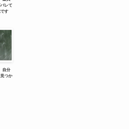
がバレて
配です
】自分
が見つか