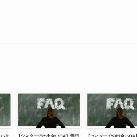
】いき
【ツィターでの出合いQA】質問
【ツィターでの出合いQA