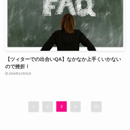
【ツィターでの出合いQA】なかなか上手くいかない
ので挫折！
2024年12月31日
1
2
3
4
...
20